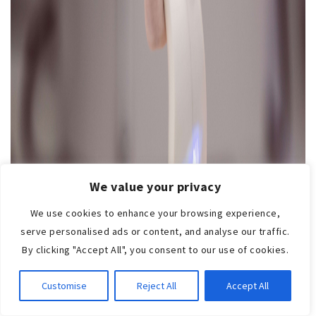
e
r
q
u
e
t
r
a
n
s
We value your privacy
f
We use cookies to enhance your browsing experience,
o
serve personalised ads or content, and analyse our traffic.
r
By clicking "Accept All", you consent to our use of cookies.
m
a
Customise
Reject All
Accept All
s
u