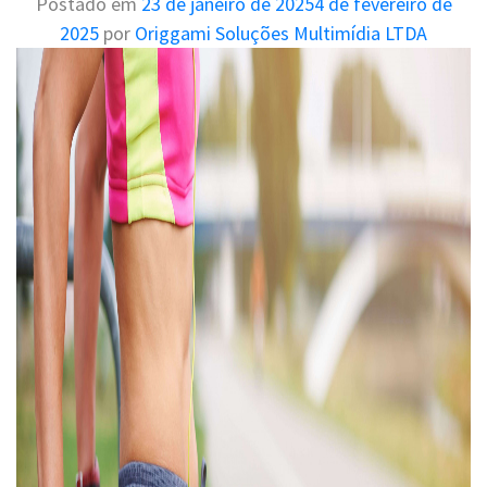
Postado em
23 de janeiro de 2025
4 de fevereiro de
o
2025
por
Origgami Soluções Multimídia LTDA
x
D
a
y
:
r
e
j
u
v
e
n
e
s
ç