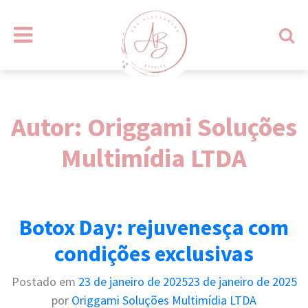
I
r
p
Autor:
Origgami Soluções
a
Multimídia LTDA
r
a
o
c
Botox Day: rejuvenesça com
o
n
condições exclusivas
t
Postado em
23 de janeiro de 2025
23 de janeiro de 2025
e
por
Origgami Soluções Multimídia LTDA
ú