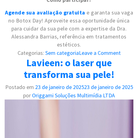
Agende sua avaliação gratuita
e garanta sua vaga
no Botox Day! Aproveite essa oportunidade única
para cuidar da sua pele com a expertise da Dra.
Alessandra Barrias, referência em tratamentos
estéticos.
o
Categorias:
Sem categoria
Leave a Comment
Lavieen: o laser que
n
H
transforma sua pele!
a
i
Postado em
23 de janeiro de 2025
23 de janeiro de 2025
r
por
Origgami Soluções Multimídia LTDA
D
a
y
:
t