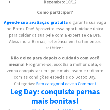
Dezembro:
10/12
Como participar?
Agende sua avaliação gratuita
e garanta sua vaga
no Botox Day! Aproveite essa oportunidade única
para cuidar da sua pele com a expertise da Dra.
Alessandra Barrias, referência em tratamentos
estéticos.
Não deixe para depois o cuidado com você
mesma!
Programe-se, escolha a melhor data, e
venha conquistar uma pele mais jovem e radiante
com as condições especiais do Botox Day.
o
Categorias:
Sem categoria
Leave a Comment
Leg Day: conquiste pernas
n
B
mais bonitas!
o
t