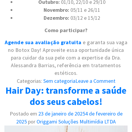
Outubro:
01/10, 22/10 e 29/10
Novembro:
05/11 e 26/11
Dezembro:
03/12 e 15/12
Como participar?
Agende sua avaliação gratuita
e garanta sua vaga
no Botox Day! Aproveite essa oportunidade única
para cuidar da sua pele com a expertise da Dra.
Alessandra Barrias, referência em tratamentos
estéticos.
o
Categorias:
Sem categoria
Leave a Comment
Hair Day: transforme a saúde
n
L
dos seus cabelos!
e
g
Postado em
23 de janeiro de 2025
4 de fevereiro de
D
2025
por
Origgami Soluções Multimídia LTDA
a