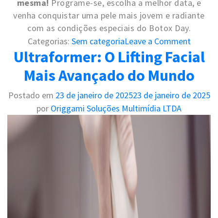
mesma!
Programe-se, escolha a melhor data, e
venha conquistar uma pele mais jovem e radiante
com as condições especiais do Botox Day.
o
Categorias:
Sem categoria
Leave a Comment
Ultraformer: O Lifting Facial
n
L
Mais Avançado do Mundo
a
v
Postado em
23 de janeiro de 2025
23 de janeiro de 2025
i
por
Origgami Soluções Multimídia LTDA
e
e
n
:
o
l
a
s