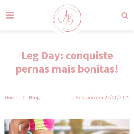
I
r
p
Leg Day: conquiste
a
pernas mais bonitas!
r
a
o
c
Home
Blog
Postado em 23/01/2025
o
n
t
e
ú