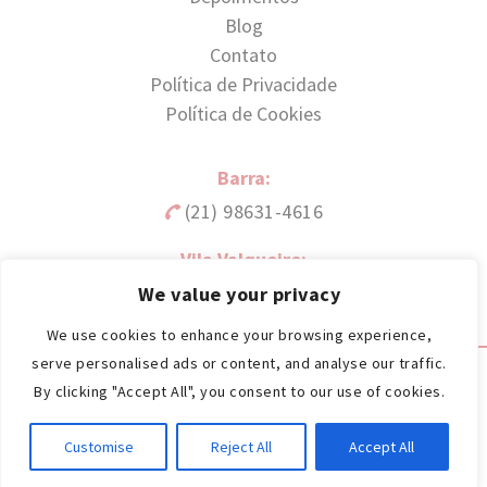
Blog
Contato
Política de Privacidade
Política de Cookies
Barra:
(21) 98631-4616
Vila Valqueire:
(21) 98631-4616
We value your privacy
We use cookies to enhance your browsing experience,
serve personalised ads or content, and analyse our traffic.
© 2026
Dra Alessandra Barrias.
Todos os direitos
By clicking "Accept All", you consent to our use of cookies.
reservados.
Customise
Reject All
Accept All
Feito com
pela
Origgami